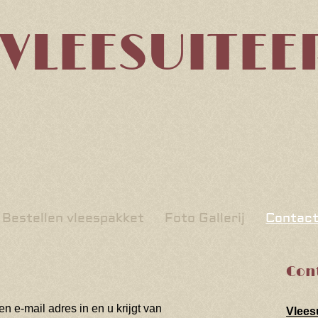
VLEESUITEE
Bestellen vleespakket
Foto Gallerij
Contac
Con
 e-mail adres in en u krijgt van
Vlees