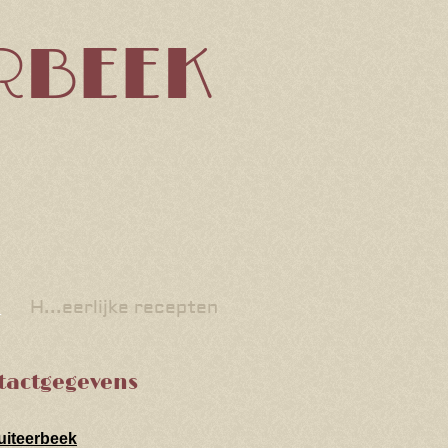
RBEEK
t
H...eerlijke recepten
tactgegevens
uiteerbeek