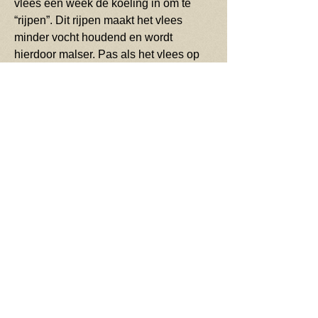
vlees een week de koeling in om te
“rijpen”. Dit rijpen maakt het vlees
minder vocht houdend en wordt
hierdoor malser. Pas als het vlees op
z’n best is, wordt het versneden en
vacuüm verpakt in 2-persoons porties.
Het prachtig verpakte vlees wordt
voorzien van een etiket met daarop het
soort vlees, de bereidingswijze van dit
specifieke stukje vlees en natuurlijk het
identificatie nummer van ons dier.
Dit maakt het vlees dus
100%
traceerbaar.
En misschien vinden we
nog eens een lokale ondernemer die
dit concept
verder met ons wil uitwerken om een
mooi STREEKPRODUCT neer te
zetten. Suggesties zijn welkom!!